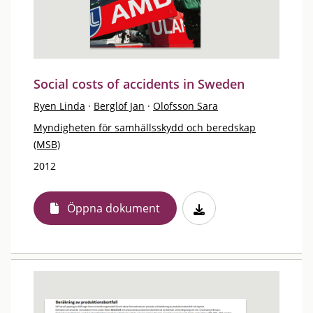
Social costs of accidents in Sweden
Ryen Linda
·
Berglöf Jan
·
Olofsson Sara
Myndigheten för samhällsskydd och beredskap
(MSB)
2012
Öppna dokument