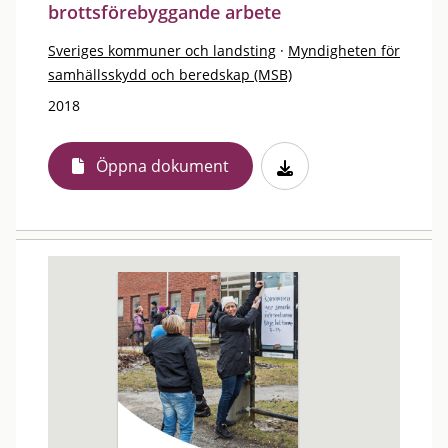
brottsförebyggande arbete
Sveriges kommuner och landsting
·
Myndigheten för
samhällsskydd och beredskap (MSB)
2018
Öppna dokument