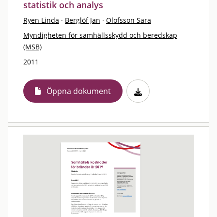
statistik och analys
Ryen Linda
·
Berglöf Jan
·
Olofsson Sara
Myndigheten för samhällsskydd och beredskap
(MSB)
2011
Öppna dokument