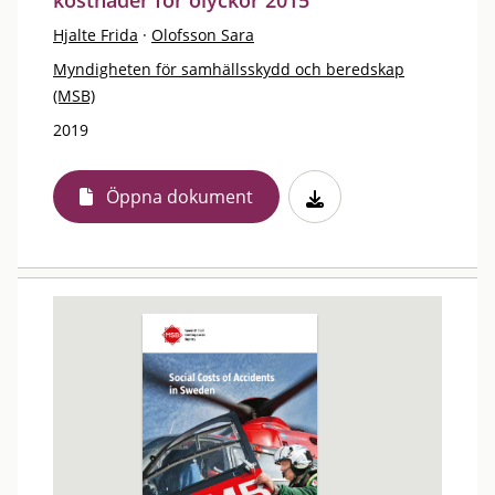
kostnader för olyckor 2015
Hjalte Frida
·
Olofsson Sara
Myndigheten för samhällsskydd och beredskap
(MSB)
2019
Öppna dokument