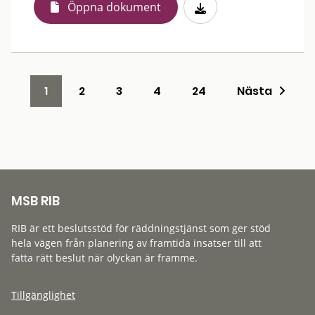
Öppna dokument
1
2
3
4
24
Nästa
MSB RIB
RIB är ett beslutsstöd för räddningstjänst som ger stöd
hela vägen från planering av framtida insatser till att
fatta rätt beslut när olyckan är framme.
Tillgänglighet