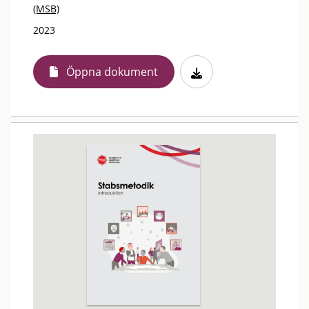
(MSB)
2023
Öppna dokument