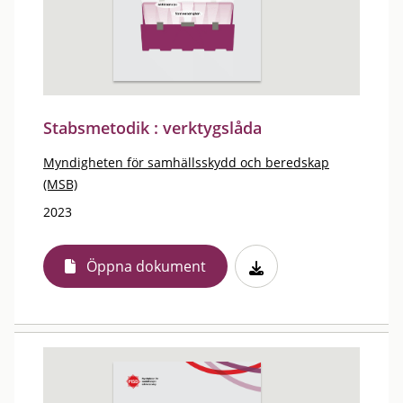
Stabsmetodik : verktygslåda
Myndigheten för samhällsskydd och beredskap
(MSB)
2023
Öppna dokument