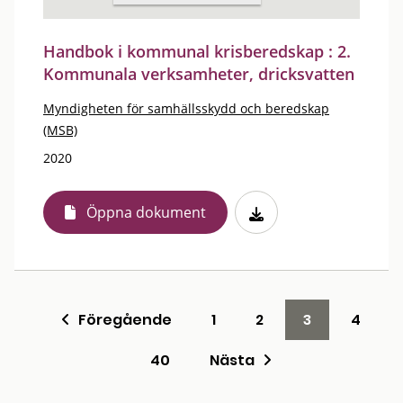
Handbok i kommunal krisberedskap : 2.
Kommunala verksamheter, dricksvatten
Myndigheten för samhällsskydd och beredskap
(MSB)
2020
Öppna dokument
Föregående
1
2
3
4
40
Nästa