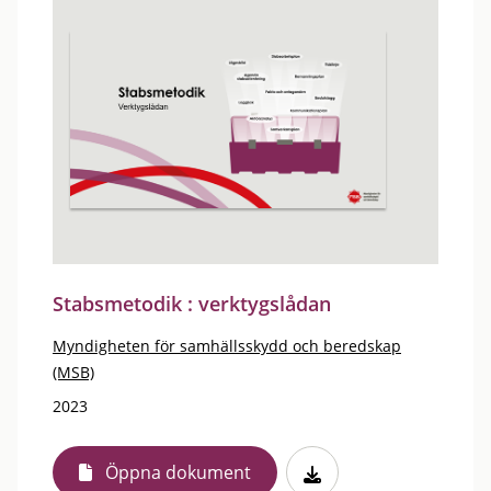
Stabsmetodik : verktygslådan
Myndigheten för samhällsskydd och beredskap
(MSB)
2023
Öppna dokument