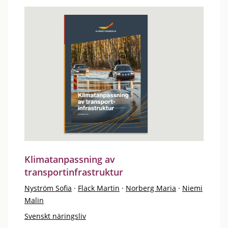
Klimatanpassning av
transportinfrastruktur
Nyström Sofia
·
Flack Martin
·
Norberg Maria
·
Niemi
Malin
Svenskt näringsliv