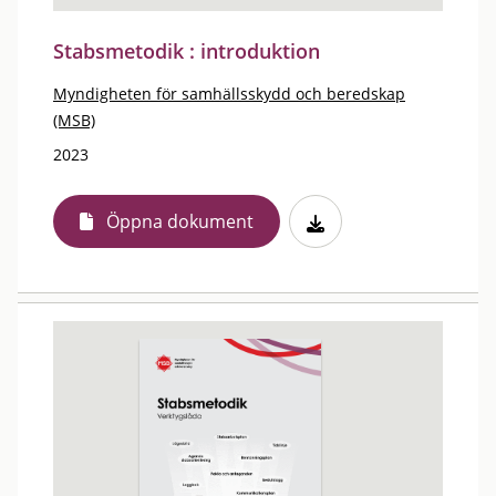
Stabsmetodik : introduktion
Myndigheten för samhällsskydd och beredskap
(MSB)
2023
Öppna dokument