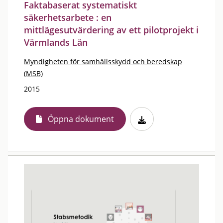
Faktabaserat systematiskt
säkerhetsarbete : en
mittlägesutvärdering av ett pilotprojekt i
Värmlands Län
Myndigheten för samhällsskydd och beredskap
(MSB)
2015
Öppna dokument