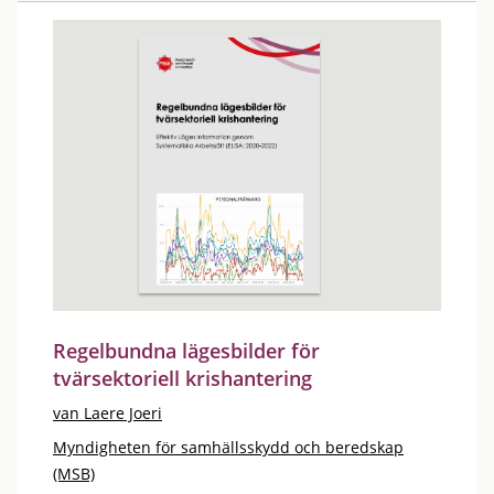
Regelbundna lägesbilder för
tvärsektoriell krishantering
van Laere Joeri
Myndigheten för samhällsskydd och beredskap
(MSB)