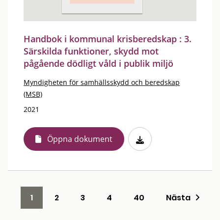
Handbok i kommunal krisberedskap : 3.
Särskilda funktioner, skydd mot
pågående dödligt våld i publik miljö
Myndigheten för samhällsskydd och beredskap
(MSB)
2021
Öppna dokument
1
2
3
4
40
Nästa