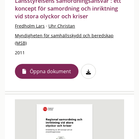
Länsstyrelsens samordningsansvar : ett
koncept för samordning och inriktning
vid stora olyckor och kriser
Fredholm Lars
·
Uhr Christan
Myndigheten för samhällsskydd och beredskap
(MSB)
2011
Öppna dokument