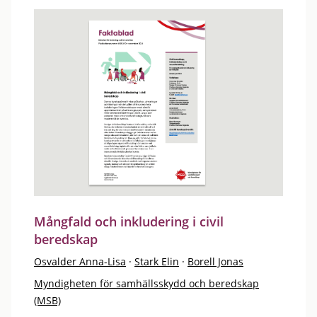
Mångfald och inkludering i civil
beredskap
Osvalder Anna-Lisa
·
Stark Elin
·
Borell Jonas
Myndigheten för samhällsskydd och beredskap
(MSB)