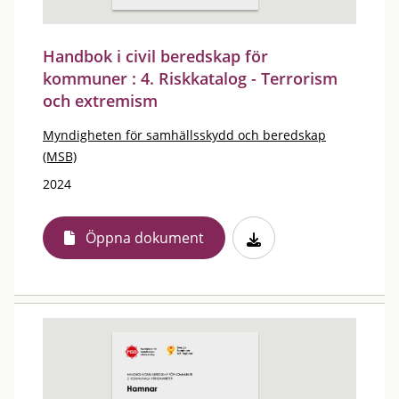
Handbok i civil beredskap för
kommuner : 4. Riskkatalog - Terrorism
och extremism
Myndigheten för samhällsskydd och beredskap
(MSB)
2024
Öppna dokument