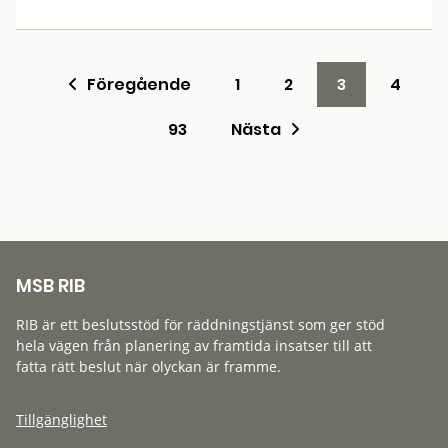
Föregående
1
2
3
4
93
Nästa
MSB RIB
RIB är ett beslutsstöd för räddningstjänst som ger stöd
hela vägen från planering av framtida insatser till att
fatta rätt beslut när olyckan är framme.
Tillgänglighet