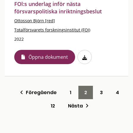
FOl:s underlag inför nästa
försvarspolitiska inriktningsbeslut
Ottosson Björn [red]
Totalförsvarets forskningsinstitut (FOI)
2022
Öppna dokument
Föregående
1
2
3
4
12
Nästa