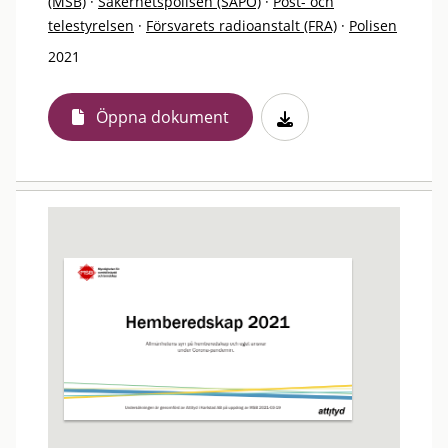
(MSB)
·
Säkerhetspolisen (SÄPO)
·
Post- och
telestyrelsen
·
Försvarets radioanstalt (FRA)
·
Polisen
2021
Öppna dokument