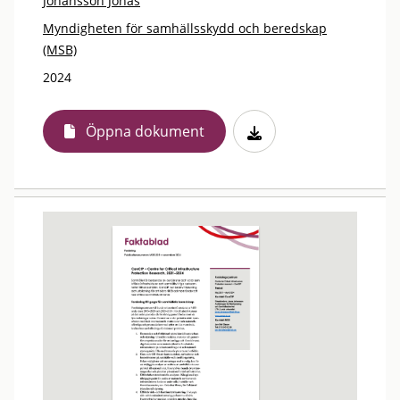
Johansson Jonas
Myndigheten för samhällsskydd och beredskap
(MSB)
2024
Öppna dokument