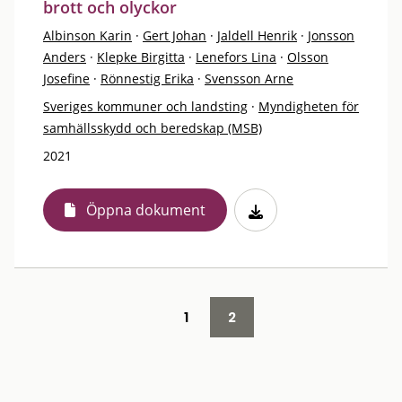
brott och olyckor
Albinson Karin
·
Gert Johan
·
Jaldell Henrik
·
Jonsson
Anders
·
Klepke Birgitta
·
Lenefors Lina
·
Olsson
Josefine
·
Rönnestig Erika
·
Svensson Arne
Sveriges kommuner och landsting
·
Myndigheten för
samhällsskydd och beredskap (MSB)
2021
Öppna dokument
1
2