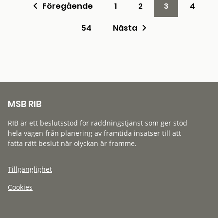
Föregående
1
2
3
4
54
Nästa
MSB RIB
RIB är ett beslutsstöd för räddningstjänst som ger stöd
hela vägen från planering av framtida insatser till att
fatta rätt beslut när olyckan är framme.
Tillgänglighet
Cookies