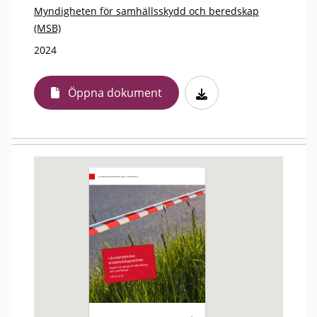
Myndigheten för samhällsskydd och beredskap
(MSB)
2024
Öppna dokument