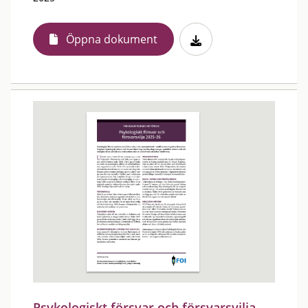
Öppna dokument
Psykologiskt försvar och försvarsvilja