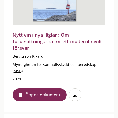
Nytt vin i nya läglar : Om
förutsättningarna för ett modernt civilt
försvar
Bengtsson Rikard
Myndigheten för samhällsskydd och beredskap
(MSB)
2024
Öppna dokument