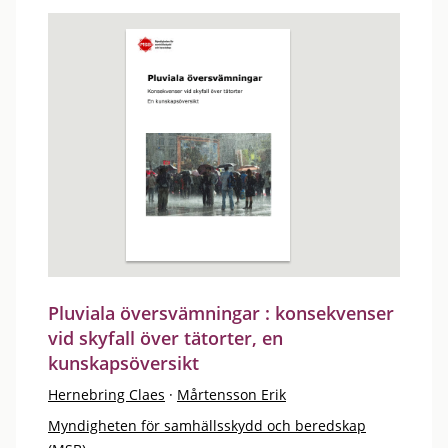
Pluviala översvämningar : konsekvenser
vid skyfall över tätorter, en
kunskapsöversikt
Hernebring Claes
·
Mårtensson Erik
Myndigheten för samhällsskydd och beredskap