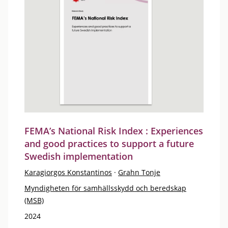
FEMA’s National Risk Index : Experiences
and good practices to support a future
Swedish implementation
Karagiorgos Konstantinos
·
Grahn Tonje
Myndigheten för samhällsskydd och beredskap
(MSB)
2024