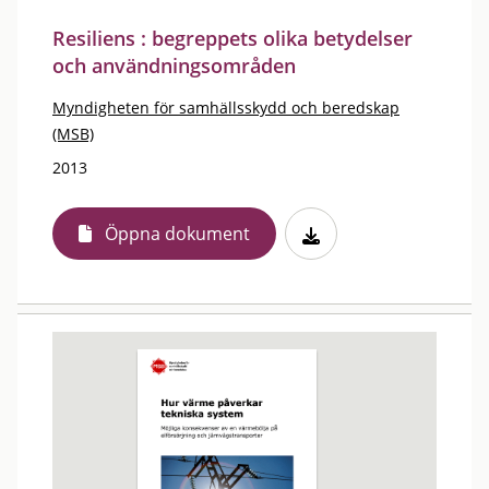
Resiliens : begreppets olika betydelser
och användningsområden
Myndigheten för samhällsskydd och beredskap
(MSB)
2013
Öppna dokument