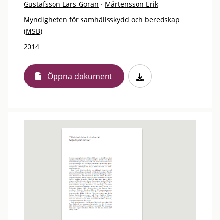
Gustafsson Lars-Göran
·
Mårtensson Erik
Myndigheten för samhällsskydd och beredskap
(MSB)
2014
Öppna dokument