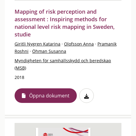
Mapping of risk perception and
assessment : Inspiring methods for
national level risk mapping in Sweden,
studie
Giritli Nygren Katarina
·
Olofsson Anna
·
Pramanik
Roshni
·
Öhman Susanna
Myndigheten för samhällsskydd och beredskap
(MSB)
2018
Öppna dokument