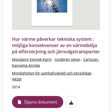
Hur värme påverkar tekniska system :
möjliga konsekvenser av en värmebölja
på elförsörjning och järnvägstransporter
Mossberg Sonnek Karin
·
Lindgren Johan
·
Carlsson-
Kanyama Annika
Myndigheten för samhällsskydd och beredskap
(MSB)
2014
Öppna dokument