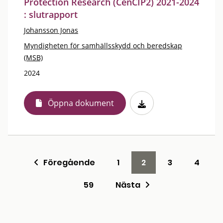
Protection Research (CenCIP2) 2021-2024
: slutrapport
Johansson Jonas
Myndigheten för samhällsskydd och beredskap
(MSB)
2024
Öppna dokument
Föregående
1
2
3
4
59
Nästa