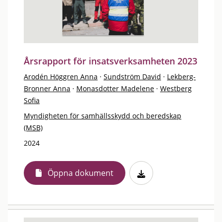
Årsrapport för insatsverksamheten 2023
Arodén Höggren Anna
·
Sundström David
·
Lekberg-
Bronner Anna
·
Monasdotter Madelene
·
Westberg
Sofia
Myndigheten för samhällsskydd och beredskap
(MSB)
2024
Öppna dokument