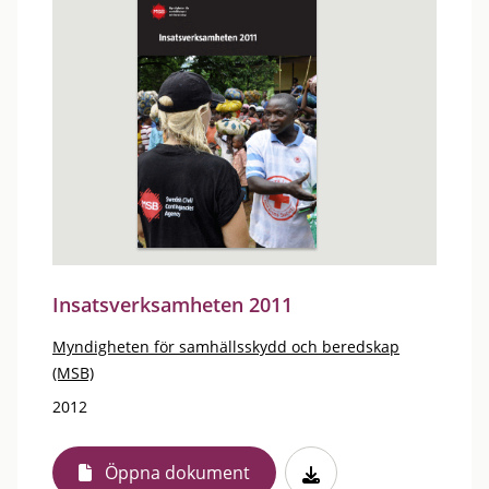
Insatsverksamheten 2011
Myndigheten för samhällsskydd och beredskap
(MSB)
2012
Öppna dokument