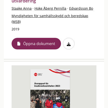
utvärdering
Staake Anna
·
Hoke Åberg Pernilla
·
Edvardsson Bo
Myndigheten för samhällsskydd och beredskap
(MSB)
2019
Öppna dokument