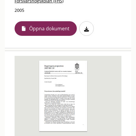
Försvarshögskolan (FHS)
2005
Öppna dokument