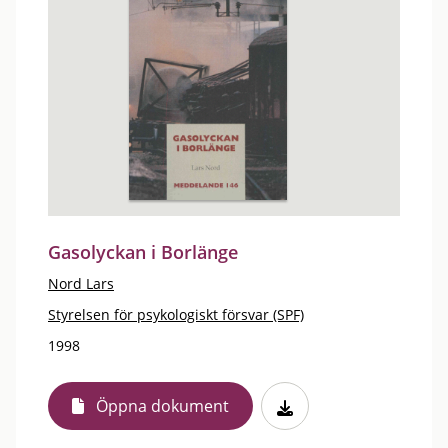
Gasolyckan i Borlänge
Nord Lars
Styrelsen för psykologiskt försvar (SPF)
1998
Öppna dokument