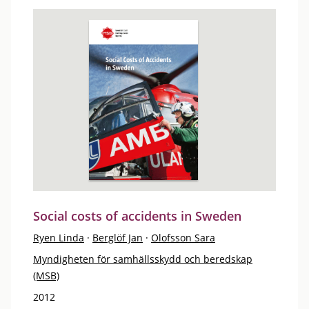
Social costs of accidents in Sweden
Ryen Linda
·
Berglöf Jan
·
Olofsson Sara
Myndigheten för samhällsskydd och beredskap
(MSB)
2012