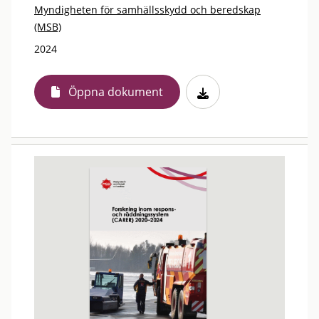
Myndigheten för samhällsskydd och beredskap
(MSB)
2024
Öppna dokument