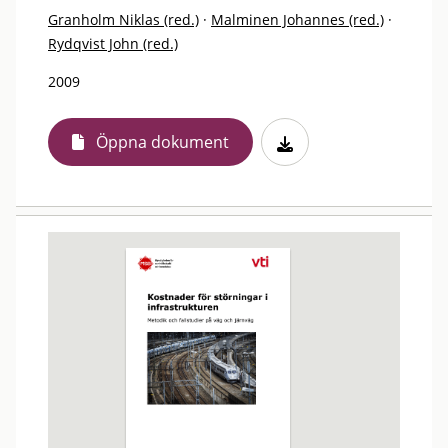
Granholm Niklas (red.)
·
Malminen Johannes (red.)
·
Rydqvist John (red.)
2009
Öppna dokument