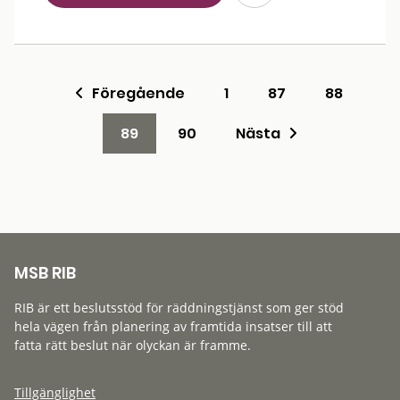
Föregående
1
87
88
89
90
Nästa
MSB RIB
RIB är ett beslutsstöd för räddningstjänst som ger stöd
hela vägen från planering av framtida insatser till att
fatta rätt beslut när olyckan är framme.
Tillgänglighet