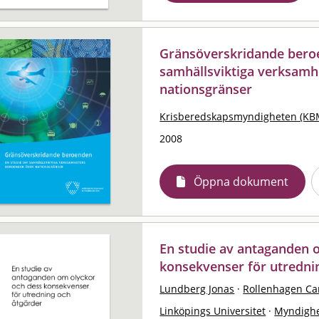
Gränsöverskridande beroe
samhällsviktiga verksamh
nationsgränser
Krisberedskapsmyndigheten (KB
2008
Öppna dokument
En studie av antaganden 
konsekvenser för utredni
Lundberg Jonas
·
Rollenhagen Ca
Linköpings Universitet
·
Myndighe