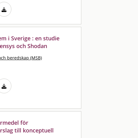
m i Sverige : en studie
Censys och Shodan
och beredskap (MSB)
yrmedel för
slag till konceptuell