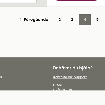
Föregående
2
3
4
5
Behöver du hjälp?
öd
Kontakta RIB Support
E-POST
rib@msb.se