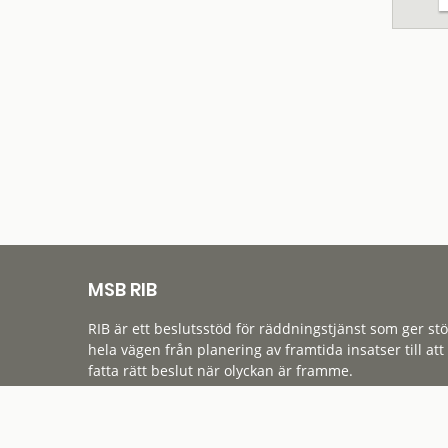
MSB RIB
RIB är ett beslutsstöd för räddningstjänst som ger st
hela vägen från planering av framtida insatser till att
fatta rätt beslut när olyckan är framme.
Tillgänglighet
Cookies