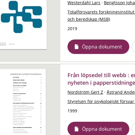
Westerdahl Lars
·
Bengtsson Joh
Totalförsvarets forskningsinstitut
och beredskap (MSB)
2019
Öppna dokument
Från löpsedel till webb : 
nyheten i papperstidning
Nordström Gert Z
·
Åstrand Ande
Styrelsen för psykologiskt försvar
1999
Öppna dokument