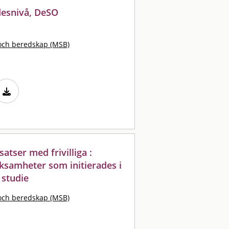
esnivå, DeSO
och beredskap (MSB)
tser med frivilliga :
ksamheter som initierades i
 studie
och beredskap (MSB)