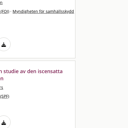
an
 (FOI)
·
Myndigheten för samhällsskydd
en studie av den iscensatta
en
rs
 (SPF)