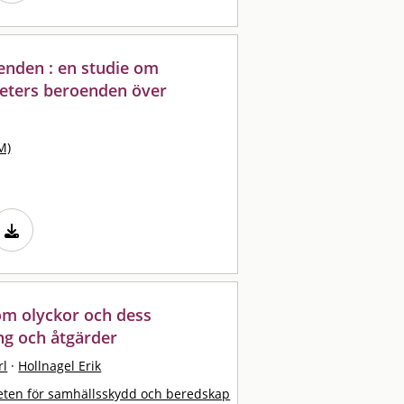
nden : en studie om
eters beroenden över
M)
om olyckor och dess
ng och åtgärder
rl
·
Hollnagel Erik
ten för samhällsskydd och beredskap