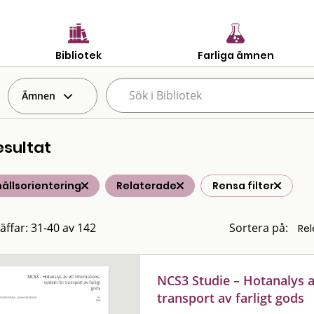
Bibliotek
Farliga ämnen
Ämnen
esultat
ällsorientering
Relaterade
Rensa filter
räffar: 31-40 av 142
Sortera på:
NCS3 Studie – Hotanalys a
transport av farligt gods