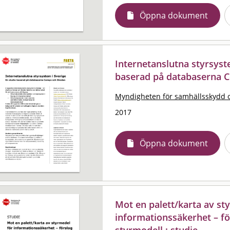
Öppna dokument
Internetanslutna styrsyste
baserad på databaserna 
Myndigheten för samhällsskydd 
2017
Öppna dokument
Mot en palett/karta av st
informationssäkerhet – för
styrmodell : studie