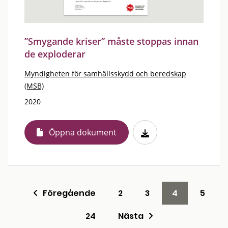
”Smygande kriser” måste stoppas innan
de exploderar
Myndigheten för samhällsskydd och beredskap
(MSB)
2020
Öppna dokument
Föregående
2
3
4
5
24
Nästa