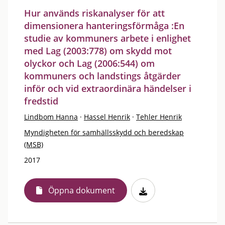
Hur används riskanalyser för att
dimensionera hanteringsförmåga :En
studie av kommuners arbete i enlighet
med Lag (2003:778) om skydd mot
olyckor och Lag (2006:544) om
kommuners och landstings åtgärder
inför och vid extraordinära händelser i
fredstid
Lindbom Hanna
·
Hassel Henrik
·
Tehler Henrik
Myndigheten för samhällsskydd och beredskap
(MSB)
2017
Öppna dokument