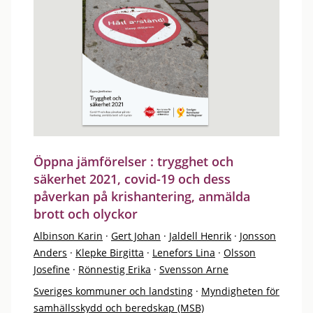
Öppna jämförelser : trygghet och
säkerhet 2021, covid-19 och dess
påverkan på krishantering, anmälda
brott och olyckor
Albinson Karin
·
Gert Johan
·
Jaldell Henrik
·
Jonsson
Anders
·
Klepke Birgitta
·
Lenefors Lina
·
Olsson
Josefine
·
Rönnestig Erika
·
Svensson Arne
Sveriges kommuner och landsting
·
Myndigheten för
samhällsskydd och beredskap (MSB)