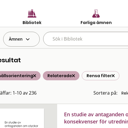
Bibliotek
Farliga ämnen
Ämnen
esultat
ällsorientering
Relaterade
Rensa filter
räffar: 1-10 av 236
Sortera på:
En studie av antaganden 
konsekvenser för utredni