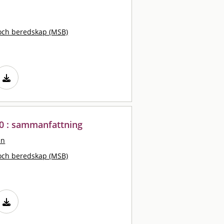
och beredskap (MSB)
10 : sammanfattning
an
och beredskap (MSB)