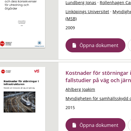
Lundberg Jonas
·
Rollenhagen Ca
Linköpings Universitet
·
Myndighe
(MSB)
2009
Öppna dokument
Kostnader för störningar 
fallstudier på väg och jär
Ahlberg Joakim
Myndigheten för samhällsskydd 
2015
Öppna dokument