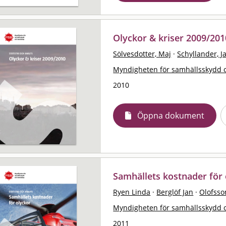
Olyckor & kriser 2009/2010
Sölvesdotter, Maj
·
Schyllander, J
Myndigheten för samhällsskydd 
2010
Öppna dokument
Samhällets kostnader för o
Ryen Linda
·
Berglöf Jan
·
Olofsso
Myndigheten för samhällsskydd 
2011