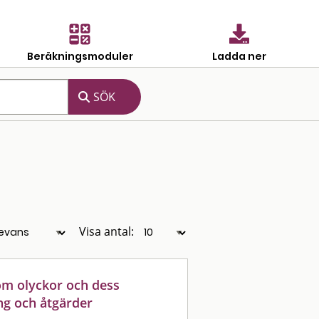
Beräkningsmoduler
Ladda ner
Visa antal:
om olyckor och dess
ng och åtgärder