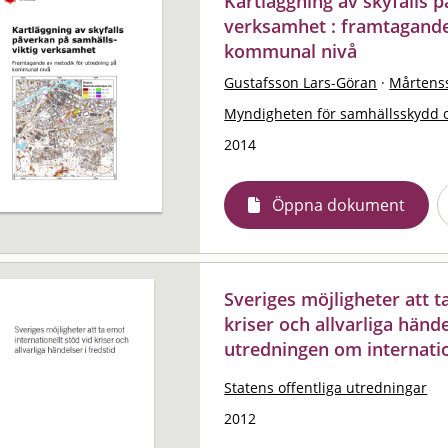
Kartläggning av skyfalls 
verksamhet : framtagande
kommunal nivå
Gustafsson Lars-Göran
·
Mårtenss
Myndigheten för samhällsskydd 
2014
Öppna dokument
Sveriges möjligheter att t
kriser och allvarliga händ
utredningen om internation
Statens offentliga utredningar
2012