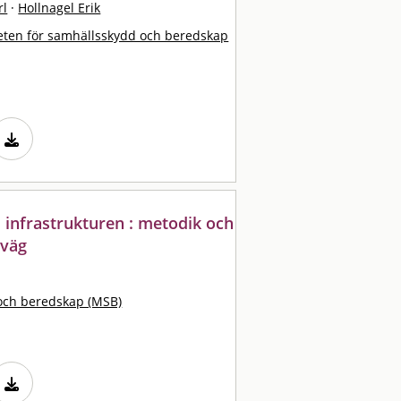
rl
·
Hollnagel Erik
ten för samhällsskydd och beredskap
i infrastrukturen : metodik och
nväg
och beredskap (MSB)