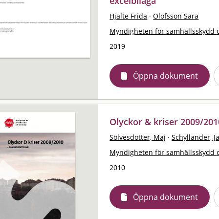
excelbilaga
Hjalte Frida
·
Olofsson Sara
Myndigheten för samhällsskydd 
2019
Öppna dokument
Olyckor & kriser 2009/20
Sölvesdotter, Maj
·
Schyllander, J
Myndigheten för samhällsskydd 
2010
Öppna dokument