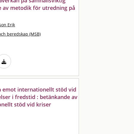
påverkan på samhällsviktig
 av metodik för utredning på
on Erik
och beredskap (MSB)
a emot internationellt stöd vid
elser i fredstid : betänkande av
ellt stöd vid kriser