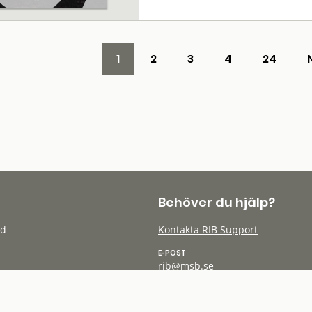
1
2
3
4
24
Behöver du hjälp?
öd
Kontakta RIB Support
E-POST
rib@msb.se