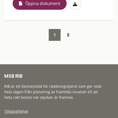
Öppna dokument
1
2
MSB RIB
RIB är ett beslutsstöd för räddningstjänst som ger stöd
hela vägen från planering av framtida insatser till att
fatta rätt beslut när olyckan är framme.
Tillgänglighet