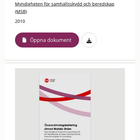
Myndigheten för samhällsskydd och beredskap
(MSB)
2010
Öppna dokument