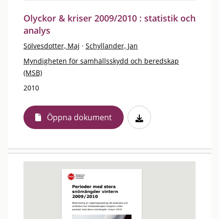
Olyckor & kriser 2009/2010 : statistik och
analys
Sölvesdotter, Maj
·
Schyllander, Jan
Myndigheten för samhällsskydd och beredskap
(MSB)
2010
Öppna dokument