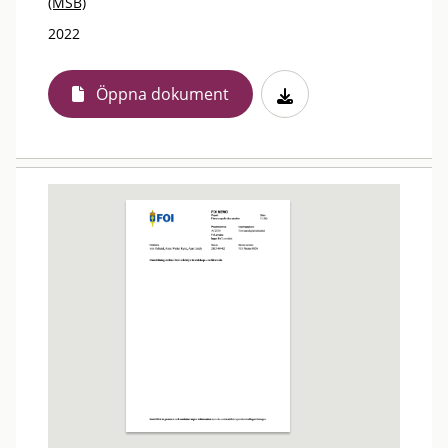
(MSB)
2022
Öppna dokument