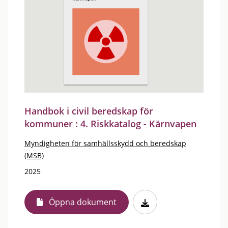
Handbok i civil beredskap för
kommuner : 4. Riskkatalog - Kärnvapen
Myndigheten för samhällsskydd och beredskap
(MSB)
2025
Öppna dokument