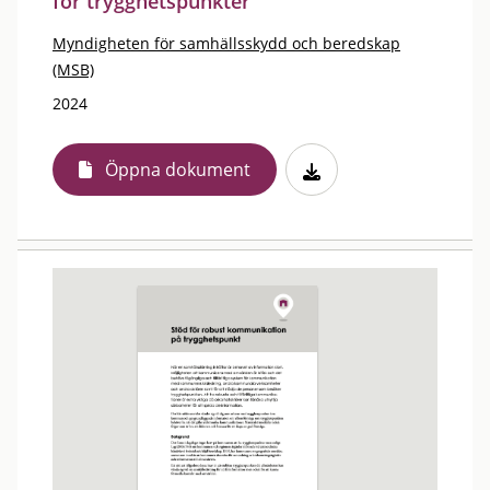
för trygghetspunkter
Myndigheten för samhällsskydd och beredskap
(MSB)
2024
Öppna dokument