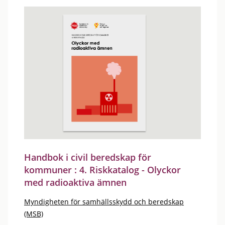
Handbok i civil beredskap för
kommuner : 4. Riskkatalog - Olyckor
med radioaktiva ämnen
Myndigheten för samhällsskydd och beredskap
(MSB)