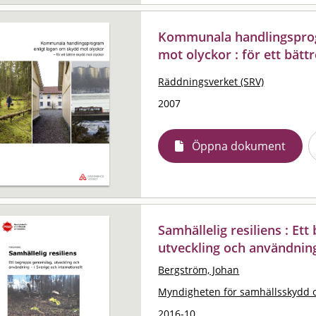
Kommunala handlingsprog
mot olyckor : för ett bät
Räddningsverket (SRV)
2007
Öppna dokument
Samhällelig resiliens : Et
utveckling och användning 
Bergström, Johan
Myndigheten för samhällsskydd 
2016-10