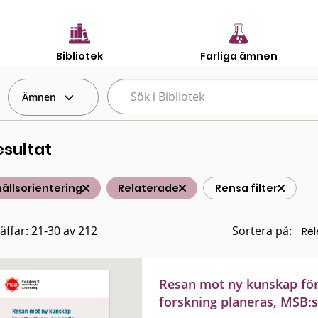
Bibliotek
Farliga ämnen
Ämnen
esultat
ällsorientering
Relaterade
Rensa filter
räffar: 21-30 av 212
Sortera på:
Resan mot ny kunskap för 
forskning planeras, MSB:s