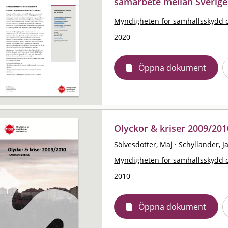
samarbete mellan Sverig
Myndigheten för samhällsskydd 
2020
Öppna dokument
Olyckor & kriser 2009/20
Sölvesdotter, Maj
·
Schyllander, J
Myndigheten för samhällsskydd 
2010
Öppna dokument