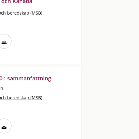
e och Kanada
och beredskap (MSB)
10 : sammanfattning
an
och beredskap (MSB)