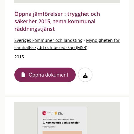
Öppna jämförelser : trygghet och
säkerhet 2015, tema kommunal
räddningstjänst
Sveriges kommuner och landsting
·
Myndigheten för
samhällsskydd och beredskap (MSB)
2015
Öppna dokument