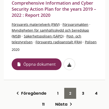
Comprehensive Information and Cyber
Security Action Plan for the years 2019 –
2022 : Report 2020
Försvarets materielverk (FMV)
·
Försvarsmakten
·
Myndigheten för samhällsskydd och beredskap
(MSB)
·
Säkerhetspolisen (SÄPO)
·
Post- och
telestyrelsen
·
Försvarets radioanstalt (FRA)
·
Polisen
2020
Öppna dokument
Föregående
1
2
3
4
11
Nästa