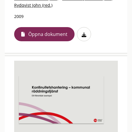
Rydqvist John (red.)
2009
Öppna dokument