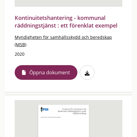
Kontinuitetshantering - kommunal
räddningstjänst : ett förenklat exempel
Myndigheten för samhällsskydd och beredskap
(MSB)
2020
Öppna dokument