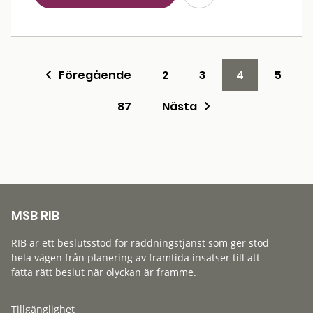
Föregående
2
3
4
5
87
Nästa
MSB RIB
RIB är ett beslutsstöd för räddningstjänst som ger stöd
hela vägen från planering av framtida insatser till att
fatta rätt beslut när olyckan är framme.
Tillgänglighet