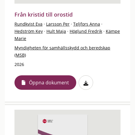
Från kristid till orostid
Rundkvist Eva
·
Larsson Per
·
Teljfors Anna
·
Hedström Key
·
Hult Maja
·
Höglund Fredrik
·
Kämpe
Marie
Myndigheten för samhällsskydd och beredskap
(MSB)
2026
Öppna dokument