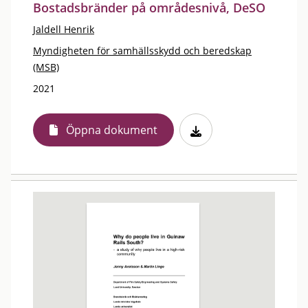
Bostadsbränder på områdesnivå, DeSO
Jaldell Henrik
Myndigheten för samhällsskydd och beredskap
(MSB)
2021
Öppna dokument