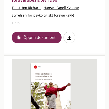
försvarsbeslutet 1996
Tellström Richard
·
Hanses Fagell Yvonne
Styrelsen för psykologiskt försvar (SPF)
1998
Öppna dokument