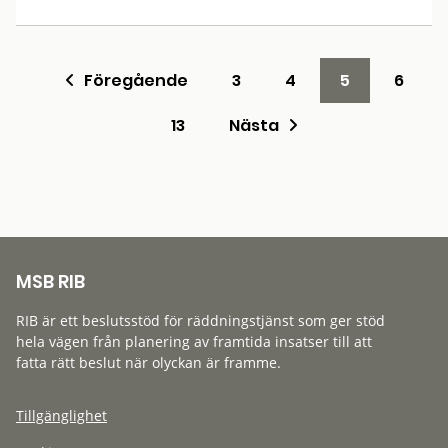
Föregående
3
4
5
6
13
Nästa
MSB RIB
RIB är ett beslutsstöd för räddningstjänst som ger stöd
hela vägen från planering av framtida insatser till att
fatta rätt beslut när olyckan är framme.
Tillgänglighet