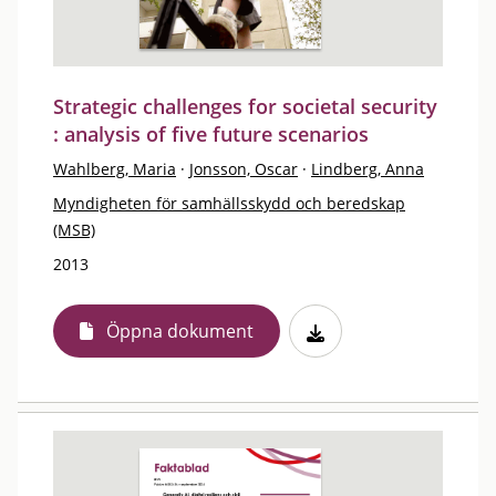
Strategic challenges for societal security
: analysis of five future scenarios
Wahlberg, Maria
·
Jonsson, Oscar
·
Lindberg, Anna
Myndigheten för samhällsskydd och beredskap
(MSB)
2013
Öppna dokument