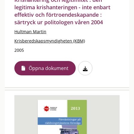
legitima krishanteringen - inte enbart
effektiv och förtroendeskapande :
särtryck ur politologen våren 2004
Hultman Martin
Krisberedskapsmyndigheten (KBM)
2005
Öppna dokument