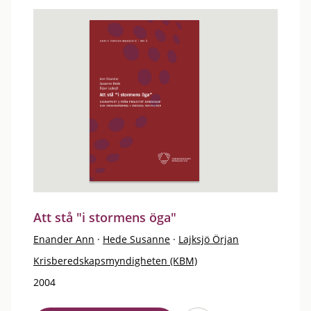
Att stå "i stormens öga"
Enander Ann
·
Hede Susanne
·
Lajksjö Örjan
Krisberedskapsmyndigheten (KBM)
2004