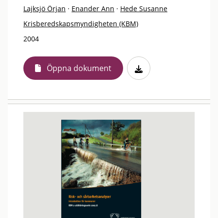
Lajksjö Örjan
·
Enander Ann
·
Hede Susanne
Krisberedskapsmyndigheten (KBM)
2004
Öppna dokument