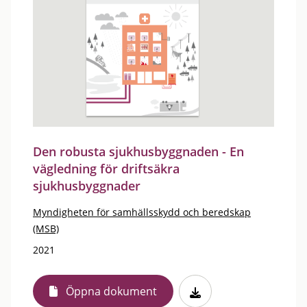
Den robusta sjukhusbyggnaden - En
vägledning för driftsäkra
sjukhusbyggnader
Myndigheten för samhällsskydd och beredskap
(MSB)
2021
Öppna dokument