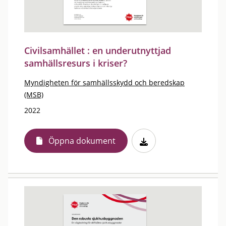
Civilsamhället : en underutnyttjad
samhällsresurs i kriser?
Myndigheten för samhällsskydd och beredskap
(MSB)
2022
Öppna dokument