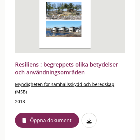
Resiliens : begreppets olika betydelser
och användningsområden
Myndigheten för samhällsskydd och beredskap
(MSB)
2013
Öppna dokument