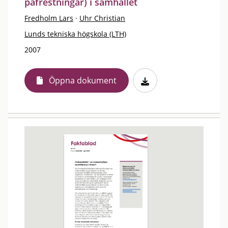
påfrestningar) i samhället
Fredholm Lars
·
Uhr Christian
Lunds tekniska högskola (LTH)
2007
Öppna dokument