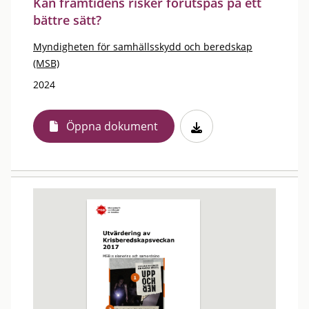
Kan framtidens risker förutspås på ett
bättre sätt?
Myndigheten för samhällsskydd och beredskap
(MSB)
2024
Öppna dokument