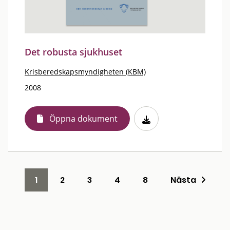
Det robusta sjukhuset
Krisberedskapsmyndigheten (KBM)
2008
Öppna dokument
1
2
3
4
8
Nästa