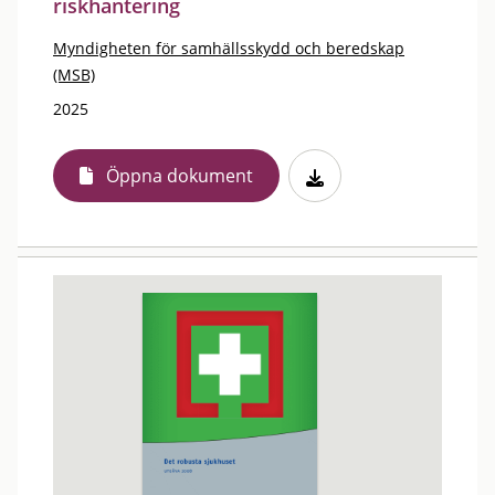
riskhantering
Myndigheten för samhällsskydd och beredskap
(MSB)
2025
Öppna dokument