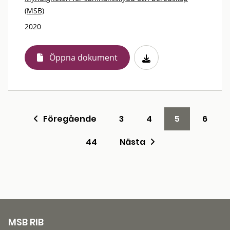
(MSB)
2020
Öppna dokument
Föregående
3
4
5
6
44
Nästa
MSB RIB