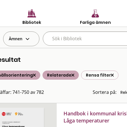
Bibliotek
Farliga ämnen
Ämnen
esultat
ällsorientering
Relaterade
Rensa filter
räffar: 741-750 av 782
Sortera på:
Handbok i kommunal krisb
Låga temperaturer