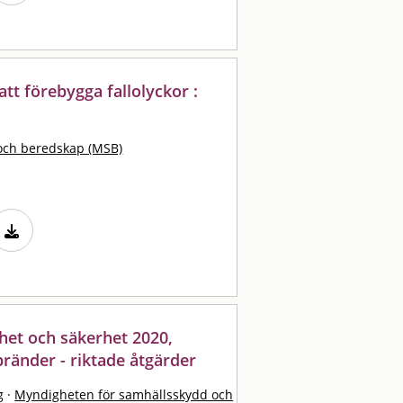
tt förebygga fallolyckor :
och beredskap (MSB)
het och säkerhet 2020,
ränder - riktade åtgärder
g
·
Myndigheten för samhällsskydd och