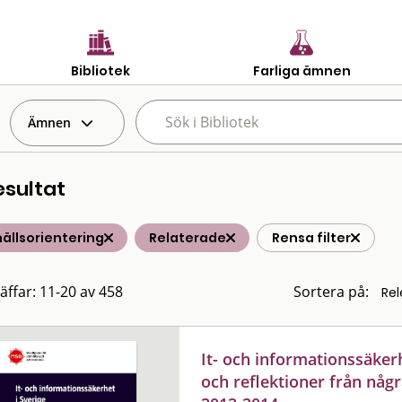
Bibliotek
Farliga ämnen
Ämnen
esultat
ällsorientering
Relaterade
Rensa filter
räffar: 11-20 av 458
Sortera på:
It- och informationssäkerh
och reflektioner från någr