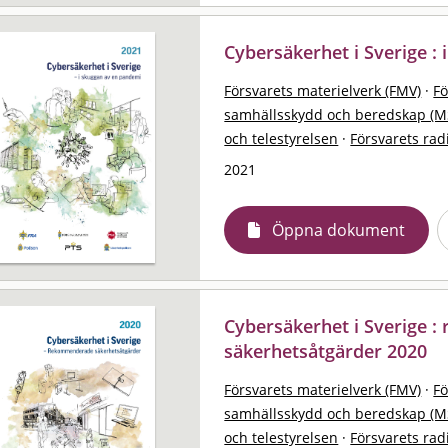
Cybersäkerhet i Sverige :
Försvarets materielverk (FMV)
·
F
samhällsskydd och beredskap (M
och telestyrelsen
·
Försvarets rad
2021
Öppna dokument
Cybersäkerhet i Sverige 
säkerhetsåtgärder 2020
Försvarets materielverk (FMV)
·
F
samhällsskydd och beredskap (M
och telestyrelsen
·
Försvarets rad