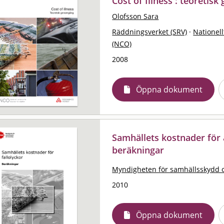
Cost of Illness : teoreti
Olofsson Sara
Räddningsverket (SRV)
·
Nationell
(NCO)
2008
Öppna dokument
Samhällets kostnader för a
beräkningar
Myndigheten för samhällsskydd 
2010
Öppna dokument