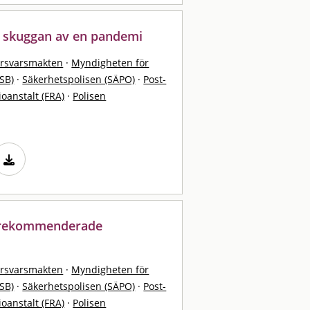
 i skuggan av en pandemi
örsvarsmakten
·
Myndigheten för
SB)
·
Säkerhetspolisen (SÄPO)
·
Post-
ioanstalt (FRA)
·
Polisen
: rekommenderade
örsvarsmakten
·
Myndigheten för
SB)
·
Säkerhetspolisen (SÄPO)
·
Post-
ioanstalt (FRA)
·
Polisen