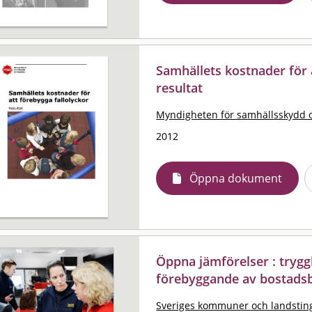
Samhällets kostnader för a
resultat
Myndigheten för samhällsskydd 
2012
Öppna dokument
Öppna jämförelser : trygg
förebyggande av bostadsb
Sveriges kommuner och landstin