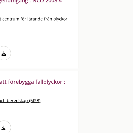
sk genomgång : NCO 2008:4
t centrum för lärande från olyckor
tt förebygga fallolyckor :
och beredskap (MSB)