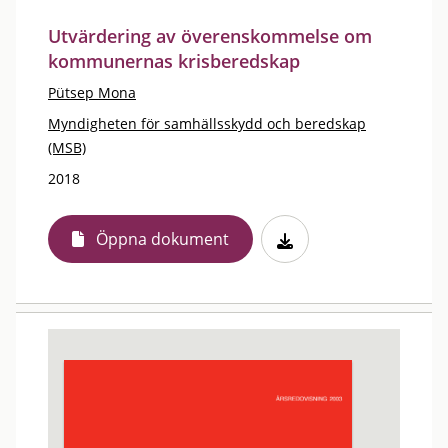
Utvärdering av överenskommelse om
kommunernas krisberedskap
Pütsep Mona
Myndigheten för samhällsskydd och beredskap
(MSB)
2018
Öppna dokument