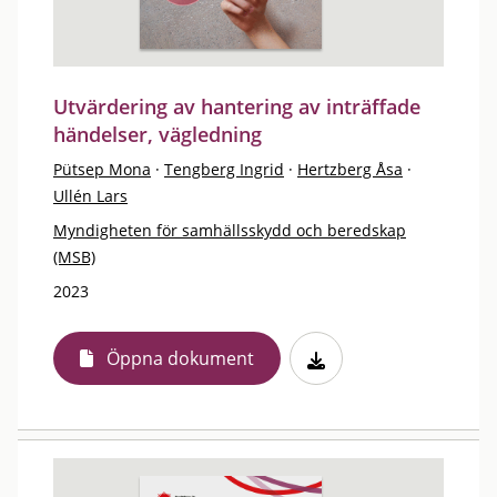
Utvärdering av hantering av inträffade
händelser, vägledning
Pütsep Mona
·
Tengberg Ingrid
·
Hertzberg Åsa
·
Ullén Lars
Myndigheten för samhällsskydd och beredskap
(MSB)
2023
Öppna dokument