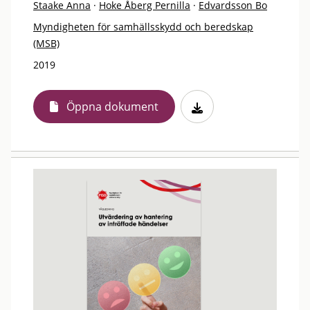
Staake Anna
·
Hoke Åberg Pernilla
·
Edvardsson Bo
Myndigheten för samhällsskydd och beredskap
(MSB)
2019
Öppna dokument