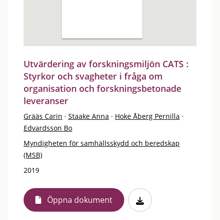
Utvärdering av forskningsmiljön CATS :
Styrkor och svagheter i fråga om
organisation och forskningsbetonade
leveranser
Grääs Carin
·
Staake Anna
·
Hoke Åberg Pernilla
·
Edvardsson Bo
Myndigheten för samhällsskydd och beredskap
(MSB)
2019
Öppna dokument