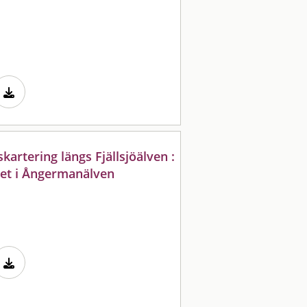
artering längs Fjällsjöälven :
ppet i Ångermanälven