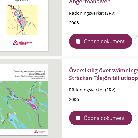
Ångermanälven
Räddningsverket (SRV)
2003
Öppna dokument
Översiktlig översvämningsk
Sträckan Tåsjön till utlo
Räddningsverket (SRV)
2006
Öppna dokument