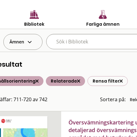
Bibliotek
Farliga ämnen
Ämnen
esultat
ällsorientering
Relaterade
Rensa filter
räffar: 711-720 av 742
Sortera på:
Översvämningskartering 
detaljerad översvämningsk