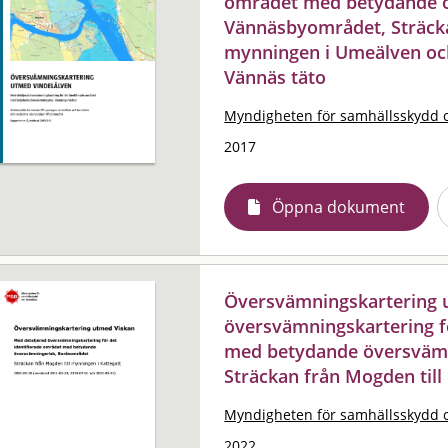
området med betydande ö
Vännäsbyområdet, Sträcka
mynningen i Umeälven oc
Vännäs täto
Myndigheten för samhällsskydd 
2017
Öppna dokument
Översvämningskartering u
översvämningskartering f
med betydande översvämn
Sträckan från Mogden till
Myndigheten för samhällsskydd 
2022