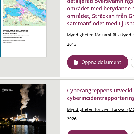
detaljerad översvämningsk
området med betydande ö
området, Sträckan från Gry
sammanflödet med Ljusn
Myndigheten för samhällsskydd 
2013
Öppna dokument
Cyberangreppens utveckli
cyberincidentrapporterin
Myndigheten för civilt försvar (M
2026