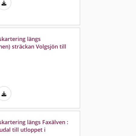
skartering längs
n) sträckan Volgsjön till
kartering längs Faxälven :
dal till utloppet i