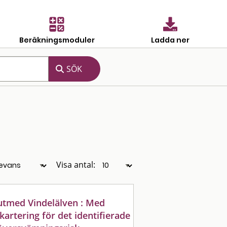
Beräkningsmoduler
Ladda ner
Visa antal:
utmed Vindelälven : Med
artering för det identifierade