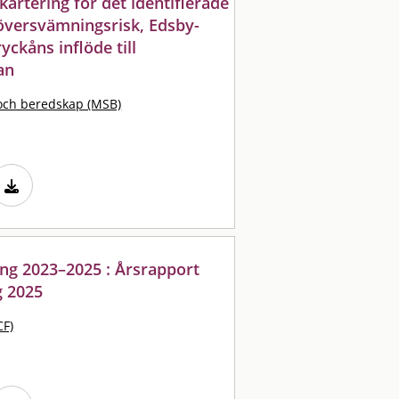
artering för det identifierade
versvämningsrisk, Edsby-
ckåns inflöde till
an
och beredskap (MSB)
ng 2023–2025 : Årsrapport
g 2025
CF)