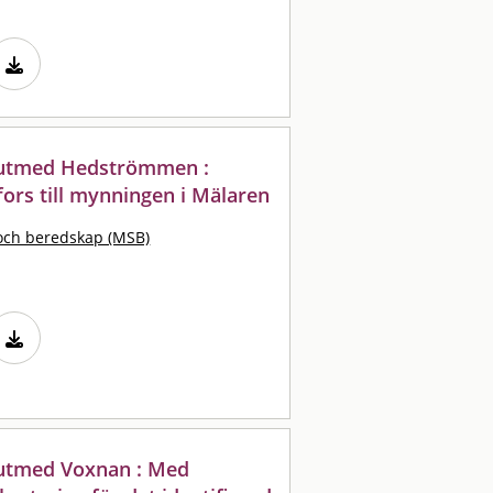
 utmed Hedströmmen :
ors till mynningen i Mälaren
och beredskap (MSB)
utmed Voxnan : Med