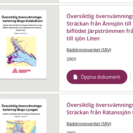
Översiktlig översvämnings
Sträckan från Ånnsjön till
biflödet Järpströmmen fr
till sjön Liten
Räddningsverket (SRV)
2003
Öppna dokument
Översiktlig översvämnings
Sträckan från Rätanssjön t
Räddningsverket (SRV)
2001