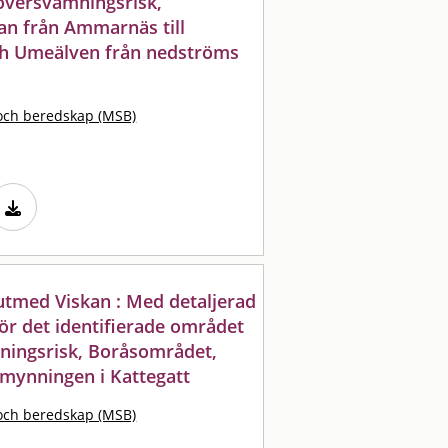
versvämningsrisk,
n från Ammarnäs till
h Umeälven från nedströms
och beredskap (MSB)
tmed Viskan : Med detaljerad
ör det identifierade området
ingsrisk, Boråsområdet,
 mynningen i Kattegatt
och beredskap (MSB)