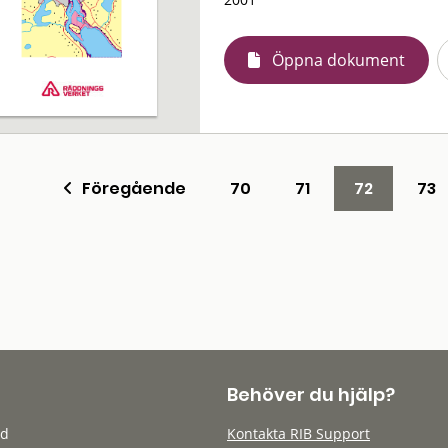
Öppna dokument
Föregående
70
71
72
73
Behöver du hjälp?
öd
Kontakta RIB Support