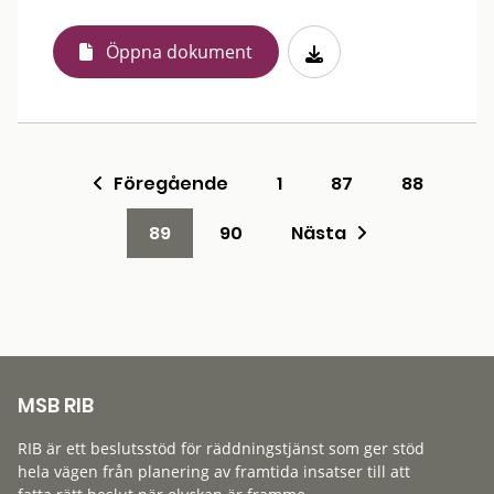
Öppna dokument
Föregående
1
87
88
89
90
Nästa
MSB RIB
RIB är ett beslutsstöd för räddningstjänst som ger stöd
hela vägen från planering av framtida insatser till att