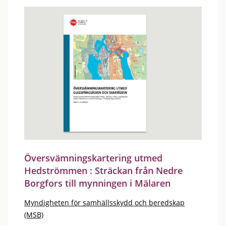
Översvämningskartering utmed
Hedströmmen : Sträckan från Nedre
Borgfors till mynningen i Mälaren
Myndigheten för samhällsskydd och beredskap
(MSB)