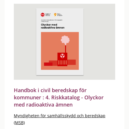
Handbok i civil beredskap för
kommuner : 4. Riskkatalog - Olyckor
med radioaktiva ämnen
Myndigheten för samhällsskydd och beredskap
(MSB)