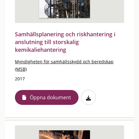
Samhällsplanering och riskhantering i
anslutning till storskalig
kemikaliehantering
Myndigheten för samhällsskydd och beredskap
(MSB)
2017
Öppna dokument