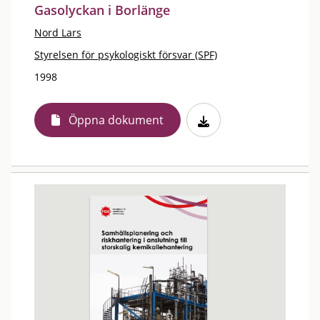
Gasolyckan i Borlänge
Nord Lars
Styrelsen för psykologiskt försvar (SPF)
1998
Öppna dokument