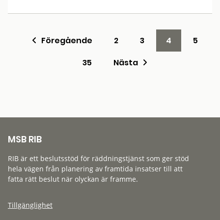
Föregående
2
3
4
5
35
Nästa
MSB RIB
RIB är ett beslutsstöd för räddningstjänst som ger stöd
hela vägen från planering av framtida insatser till att
fatta rätt beslut när olyckan är framme.
Tillgänglighet