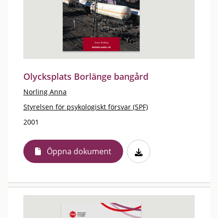
Olycksplats Borlänge bangård
Norling Anna
Styrelsen för psykologiskt försvar (SPF)
2001
Öppna dokument