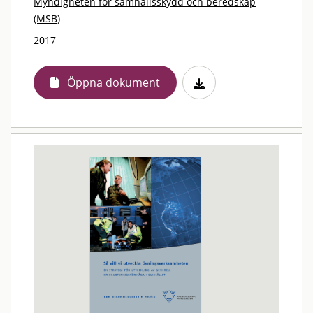
Myndigheten för samhällsskydd och beredskap
(MSB)
2017
Öppna dokument