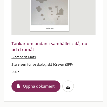
Tankar om andan i samhället : då, nu
och framåt
Blomberg Mats
Styrelsen för psykologiskt försvar (SPF)
2007
Öppna dokument