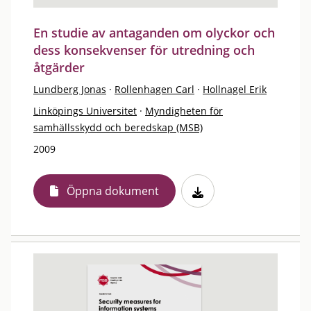
En studie av antaganden om olyckor och
dess konsekvenser för utredning och
åtgärder
Lundberg Jonas
·
Rollenhagen Carl
·
Hollnagel Erik
Linköpings Universitet
·
Myndigheten för
samhällsskydd och beredskap (MSB)
2009
Öppna dokument