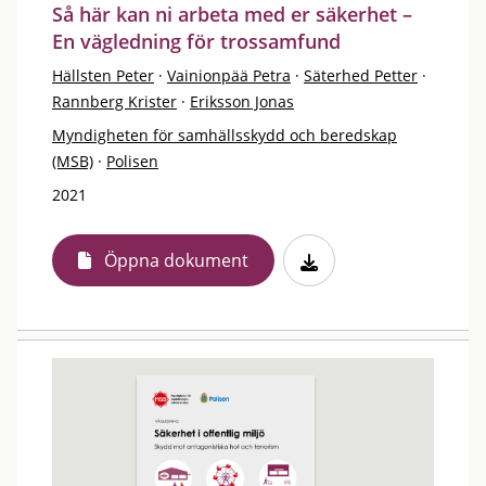
Så här kan ni arbeta med er säkerhet –
En vägledning för trossamfund
Hällsten Peter
·
Vainionpää Petra
·
Säterhed Petter
·
Rannberg Krister
·
Eriksson Jonas
Myndigheten för samhällsskydd och beredskap
(MSB)
·
Polisen
2021
Öppna dokument