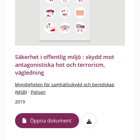
Säkerhet i offentlig miljö : skydd mot
antagonistiska hot och terrorism,
vägledning
Myndigheten för samhällsskydd och beredskap
(MSB)
·
Polisen
2019
Öppna dokument