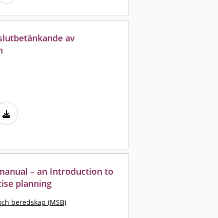
 slutbetänkande av
n
 manual – an Introduction to
ise planning
och beredskap (MSB)