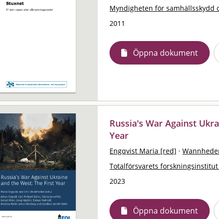
Myndigheten för samhällsskydd 
2011
Öppna dokument
Russia's War Against Ukra
Year
Engqvist Maria [red]
·
Wannheden
Totalförsvarets forskningsinstitut
2023
Öppna dokument