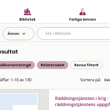
Bibliotek
Farliga ämnen
Ämnen
esultat
ällsorientering
Relaterade
Rensa filter
räffar: 1-10 av 130
Sortera på:
Räddningstjänsten i krig :
räddningstjänstens uppgi