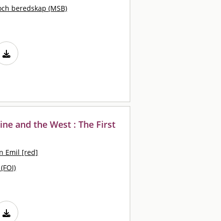
och beredskap (MSB)
ine and the West : The First
 Emil [red]
 (FOI)