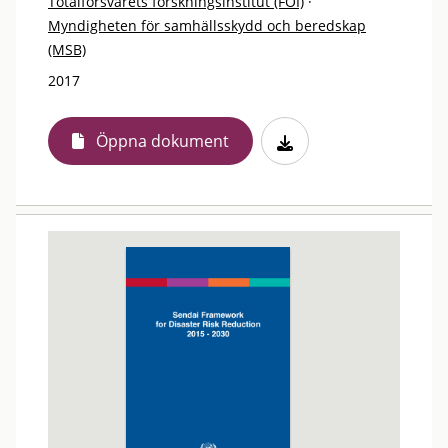
Totalförsvarets forskningsinstitut (FOI)
·
Myndigheten för samhällsskydd och beredskap
(MSB)
2017
Öppna dokument