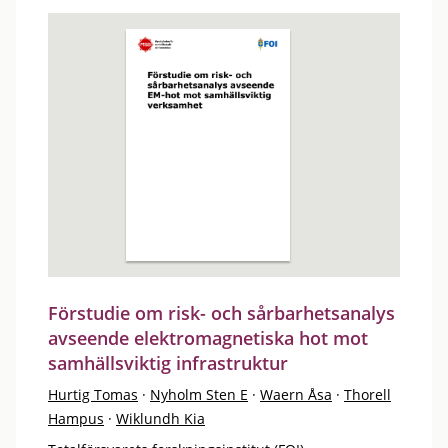
Förstudie om risk- och sårbarhetsanalys
avseende elektromagnetiska hot mot
samhällsviktig infrastruktur
Hurtig Tomas
·
Nyholm Sten E
·
Waern Åsa
·
Thorell
Hampus
·
Wiklundh Kia