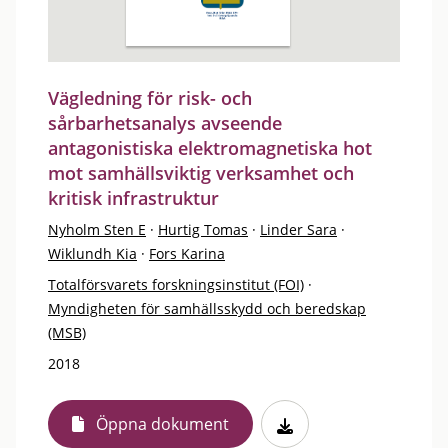
Vägledning för risk- och
sårbarhetsanalys avseende
antagonistiska elektromagnetiska hot
mot samhällsviktig verksamhet och
kritisk infrastruktur
Nyholm Sten E
·
Hurtig Tomas
·
Linder Sara
·
Wiklundh Kia
·
Fors Karina
Totalförsvarets forskningsinstitut (FOI)
·
Myndigheten för samhällsskydd och beredskap
(MSB)
2018
Öppna dokument