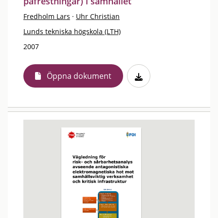
påfrestningar) i samhället
Fredholm Lars
·
Uhr Christian
Lunds tekniska högskola (LTH)
2007
Öppna dokument