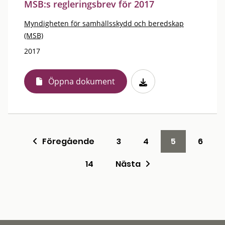
MSB:s regleringsbrev för 2017
Myndigheten för samhällsskydd och beredskap
(MSB)
2017
Öppna dokument
Föregående
3
4
5
6
14
Nästa