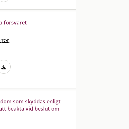
la försvaret
 (FOI)
ndom som skyddas enligt
att beakta vid beslut om