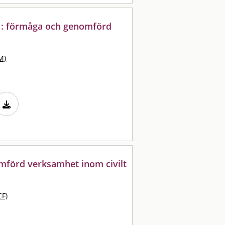
 : förmåga och genomförd
M)
mförd verksamhet inom civilt
CF)