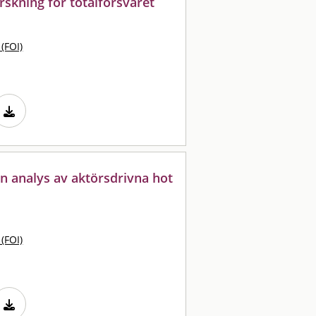
skning för totalförsvaret
 (FOI)
n analys av aktörsdrivna hot
 (FOI)