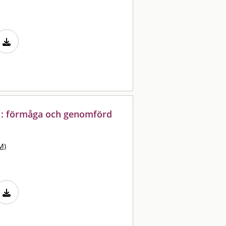
 : förmåga och genomförd
M)