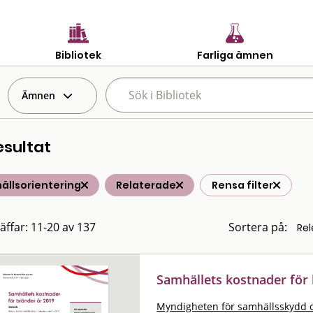
Bibliotek
Farliga ämnen
Ämnen
esultat
ällsorientering
Relaterade
Rensa filter
räffar: 11-20 av 137
Sortera på:
Samhällets kostnader för
Myndigheten för samhällsskydd 