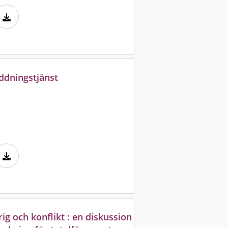
ddningstjänst
rig och konflikt : en diskussion