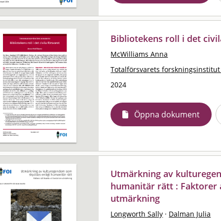
Bibliotekens roll i det civi
McWilliams Anna
Totalförsvarets forskningsinstitut
2024
Öppna dokument
Utmärkning av kulturege
humanitär rätt : Faktorer 
utmärkning
Longworth Sally
·
Dalman Julia