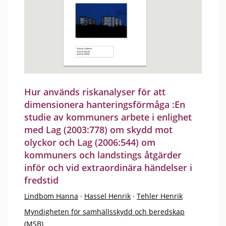
Hur används riskanalyser för att
dimensionera hanteringsförmåga :En
studie av kommuners arbete i enlighet
med Lag (2003:778) om skydd mot
olyckor och Lag (2006:544) om
kommuners och landstings åtgärder
inför och vid extraordinära händelser i
fredstid
Lindbom Hanna
·
Hassel Henrik
·
Tehler Henrik
Myndigheten för samhällsskydd och beredskap
(MSB)