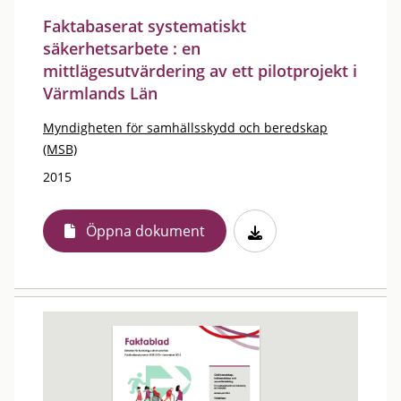
Faktabaserat systematiskt
säkerhetsarbete : en
mittlägesutvärdering av ett pilotprojekt i
Värmlands Län
Myndigheten för samhällsskydd och beredskap
(MSB)
2015
Öppna dokument