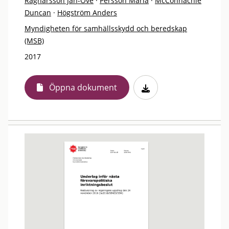
Ragnarsson Jan-Ove
·
Persson Maria
·
McConnachie
Duncan
·
Högström Anders
Myndigheten för samhällsskydd och beredskap
(MSB)
2017
Öppna dokument