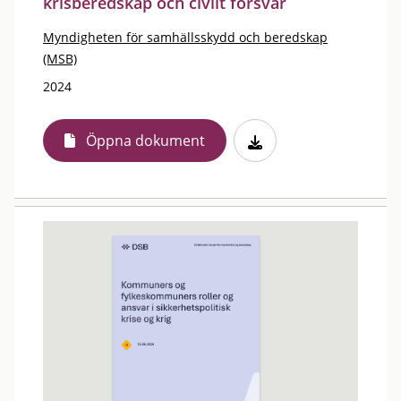
krisberedskap och civilt försvar
Myndigheten för samhällsskydd och beredskap
(MSB)
2024
Öppna dokument