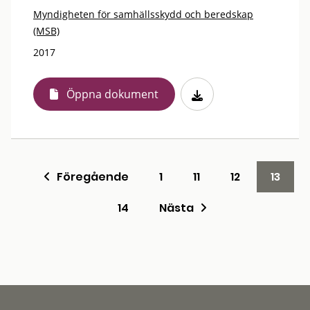
Myndigheten för samhällsskydd och beredskap
(MSB)
2017
Öppna dokument
Föregående
1
11
12
13
14
Nästa