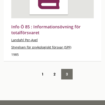
Info Ö 85 : Informationsövning för
totalförsvaret
Landahl Per-Axel
Styrelsen för psykologiskt försvar (SPF)
1985
1
2
3