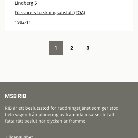
Lindberg S
Försvarets forskningsanstalt (FOA)
1982-11
1
2
3
MSB RIB
RIB är ett beslutsstöd för räddningstjänst som ger stöd
hela vägen från planering av framtida insatser till att
fatta rätt beslut när olyckan är framme.
Tillgänglighet