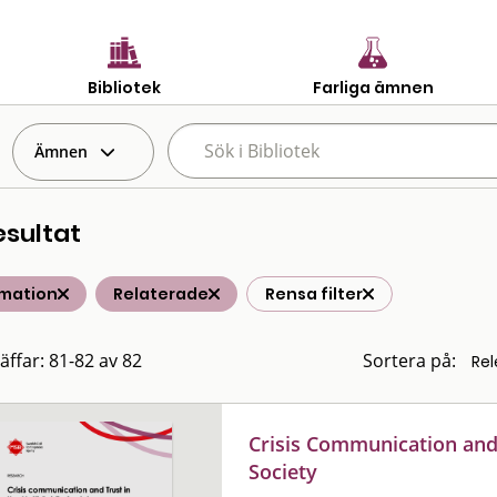
Bibliotek
Farliga ämnen
Ämnen
esultat
rmation
Relaterade
Rensa filter
räffar: 81-82 av 82
Sortera på:
Crisis Communication and 
Society