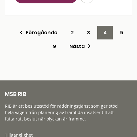
Föregående
2
3
4
5
9
Nästa
MSB RIB
RIB är ett beslutsstöd för räddningstjänst som ger stöd
hela vägen från planering av framtida insatser till att
fatta rätt beslut när olyckan är framme.
Tillgänglighet