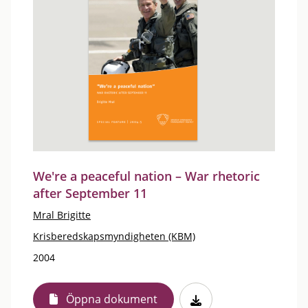
We're a peaceful nation – War rhetoric
after September 11
Mral Brigitte
Krisberedskapsmyndigheten (KBM)
2004
Öppna dokument