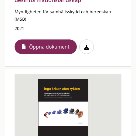
desinformationslandskap
Myndigheten för samhällsskydd och beredskap
(MSB)
2021
Öppna dokument