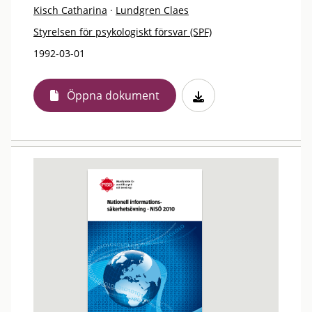
Kisch Catharina
·
Lundgren Claes
Styrelsen för psykologiskt försvar (SPF)
1992-03-01
Öppna dokument