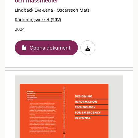
och massmedier
Lindbäck Eva-Lena
·
Oscarsson Mats
Räddningsverket (SRV)
2004
Öppna dokument