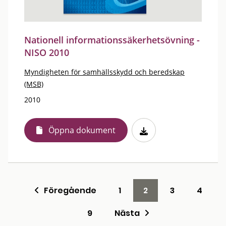
Nationell informationssäkerhetsövning -
NISO 2010
Myndigheten för samhällsskydd och beredskap
(MSB)
2010
Öppna dokument
Föregående
1
2
3
4
9
Nästa