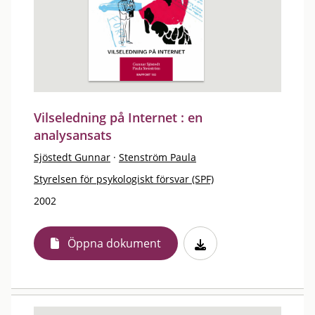
Vilseledning på Internet : en
analysansats
Sjöstedt Gunnar
·
Stenström Paula
Styrelsen för psykologiskt försvar (SPF)
2002
Öppna dokument