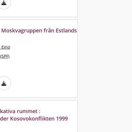
io Moskvagruppen från Estlands
 Eino
 (SPF)
ativa rummet :
nder Kosovokonflikten 1999