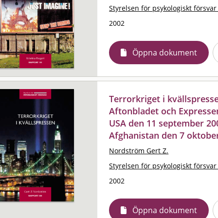
Styrelsen för psykologiskt försvar
2002
Öppna dokument
Terrorkriget i kvällspress
Aftonbladet och Expresse
USA den 11 september 200
Afghanistan den 7 oktober
Nordström Gert Z.
Styrelsen för psykologiskt försvar
2002
Öppna dokument