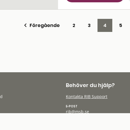
Föregående
2
3
4
5
Behöver du hjälp?
öd
Kontakta RIB Support
E-POST
rib@msb.se