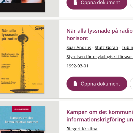
Öppna dokument
När alla lyssnade på rad
horisont
Saar Andrus
·
Stutz Göran
·
Tubin
Styrelsen för psykologiskt försvar
1992-03-01
Öppna dokument
Kampen om det kommunik
informationskrigföring u
Riegert Kristina