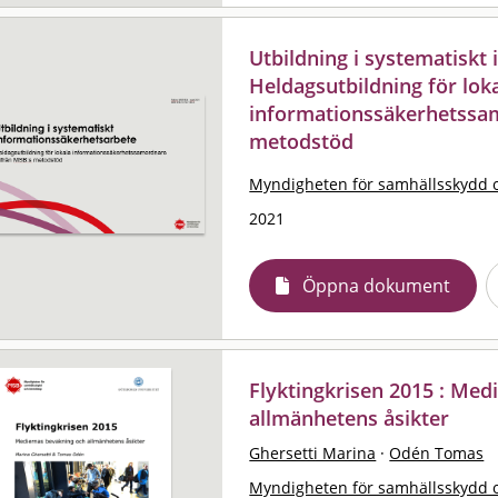
Utbildning i systematiskt
Heldagsutbildning för lok
informationssäkerhetssa
metodstöd
Myndigheten för samhällsskydd 
2021
Öppna dokument
Flyktingkrisen 2015 : Med
allmänhetens åsikter
Ghersetti Marina
·
Odén Tomas
Myndigheten för samhällsskydd 