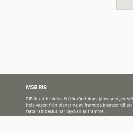
MSB RIB
RIB är ett beslutsstöd för räddningstjänst som ger st
hela vägen från planering av framtida insatser till att
fatta rätt beslut när olyckan är framme.
Tillgänglighet
Cookies