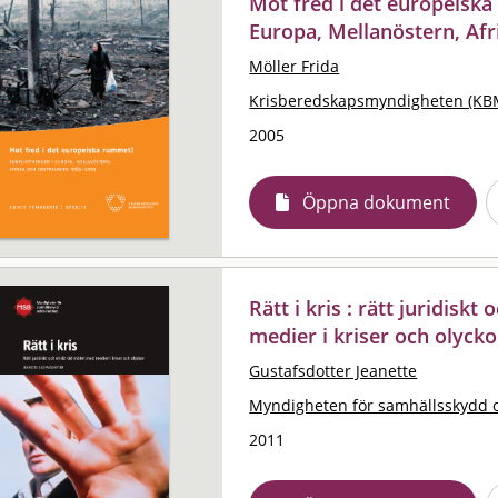
Mot fred i det europeiska
Europa, Mellanöstern, Afr
Möller Frida
Krisberedskapsmyndigheten (KB
2005
Öppna dokument
Rätt i kris : rätt juridisk
medier i kriser och olycko
Gustafsdotter Jeanette
Myndigheten för samhällsskydd 
2011