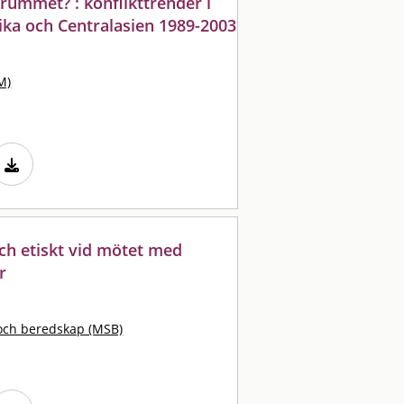
 rummet? : konflikttrender i
ika och Centralasien 1989-2003
M)
t och etiskt vid mötet med
r
och beredskap (MSB)