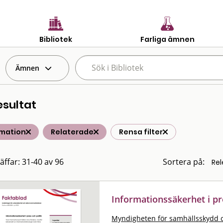
Bibliotek
Farliga ämnen
Ämnen
esultat
rmation
Relaterade
Rensa filter
räffar: 31-40 av 96
Sortera på:
Informationssäkerhet i pr
Myndigheten för samhällsskydd 