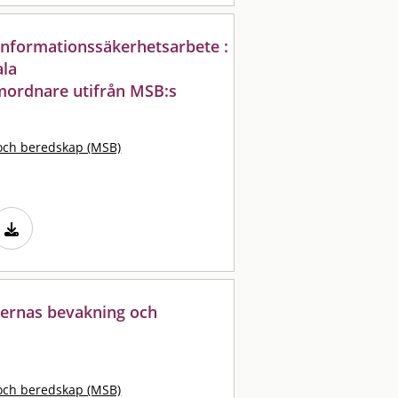
 informationssäkerhetsarbete :
ala
mordnare utifrån MSB:s
och beredskap (MSB)
iernas bevakning och
och beredskap (MSB)