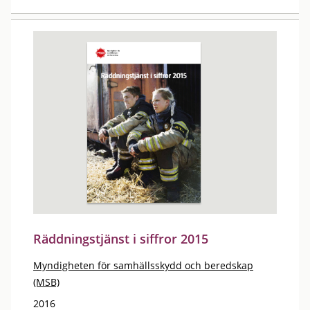
Räddningstjänst i siffror 2015
Myndigheten för samhällsskydd och beredskap
(MSB)
2016