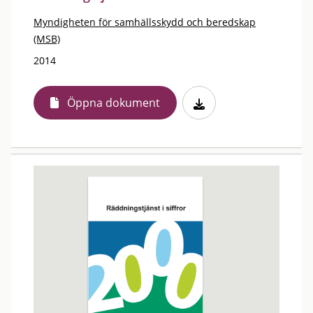
Myndigheten för samhällsskydd och beredskap
(MSB)
2014
Öppna dokument