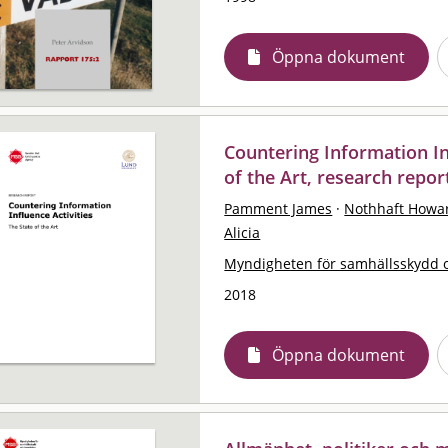
Öppna dokument
Countering Information Inf
of the Art, research repor
Pamment James
·
Nothhaft Howa
Alicia
Myndigheten för samhällsskydd 
2018
Öppna dokument