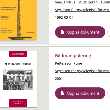
Saar Andrus
·
Stutz Göran
·
Tubin
Styrelsen för psykologiskt försvar
1992-03-01
Öppna dokument
Bildmanipulering
Pettersson Rune
Styrelsen för psykologiskt försvar
2001
Öppna dokument