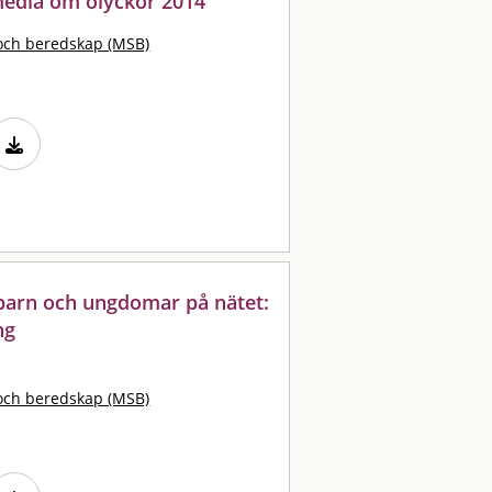
media om olyckor 2014
och beredskap (MSB)
arn och ungdomar på nätet:
ng
och beredskap (MSB)