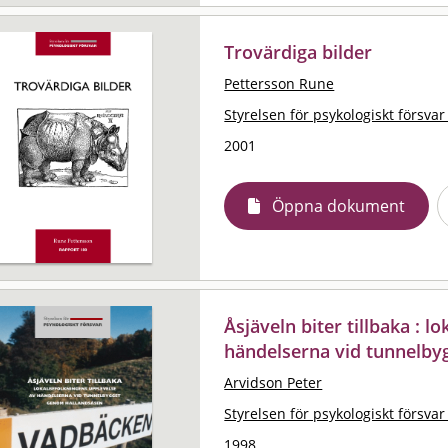
Trovärdiga bilder
Pettersson Rune
Styrelsen för psykologiskt försvar
2001
Öppna dokument
Åsjäveln biter tillbaka : 
händelserna vid tunnelb
Arvidson Peter
Styrelsen för psykologiskt försvar
1998