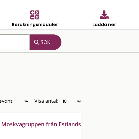
Beräkningsmoduler
Ladda ner
Visa antal:
io Moskvagruppen från Estlands