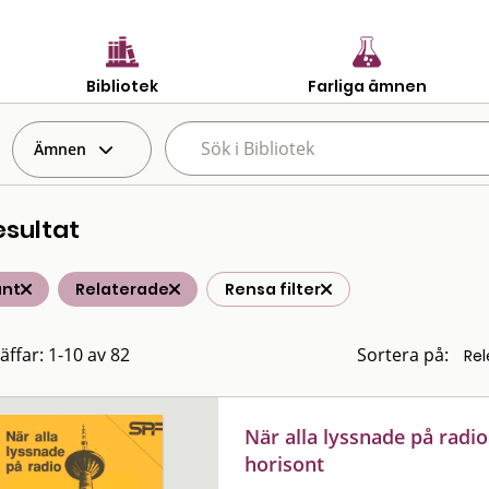
Bibliotek
Farliga ämnen
Ämnen
esultat
änt
Relaterade
Rensa filter
äffar: 1-10 av 82
Sortera på:
När alla lyssnade på rad
horisont