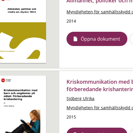
Allmänhet, politiker och 
Myndigheten för samhällsskydd 
2014
Öppna dokument
Kriskommunikation med b
förberedande krishanteri
Sjöberg Ulrika
Myndigheten för samhällsskydd 
2015