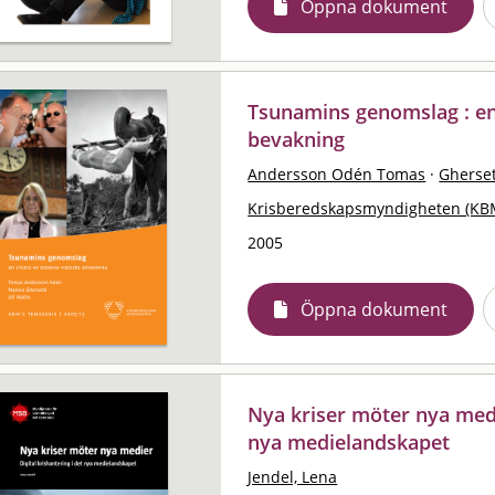
Öppna dokument
Tsunamins genomslag : en
bevakning
Andersson Odén Tomas
·
Gherset
Krisberedskapsmyndigheten (KB
2005
Öppna dokument
Nya kriser möter nya medie
nya medielandskapet
Jendel, Lena