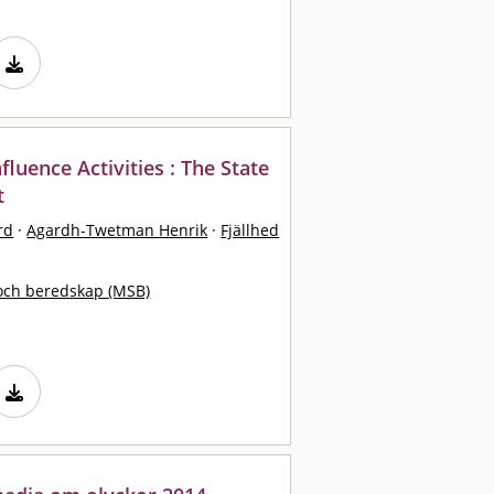
luence Activities : The State
t
rd
·
Agardh-Twetman Henrik
·
Fjällhed
och beredskap (MSB)