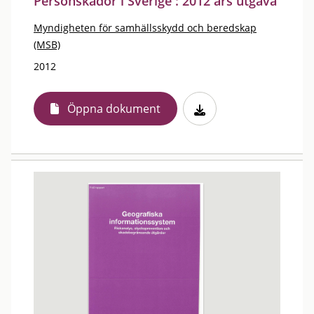
Personskador i Sverige : 2012 års utgåva
Myndigheten för samhällsskydd och beredskap
(MSB)
2012
Öppna dokument