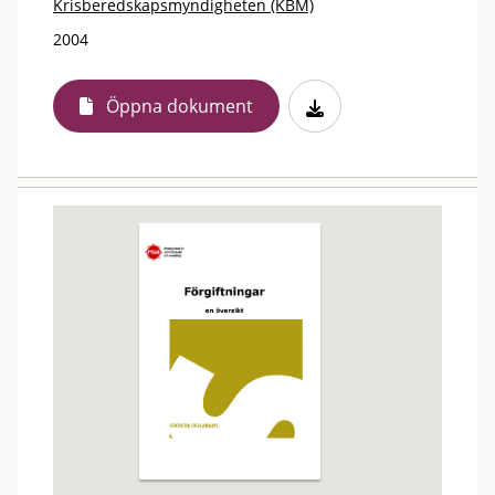
Krisberedskapsmyndigheten (KBM)
2004
Öppna dokument