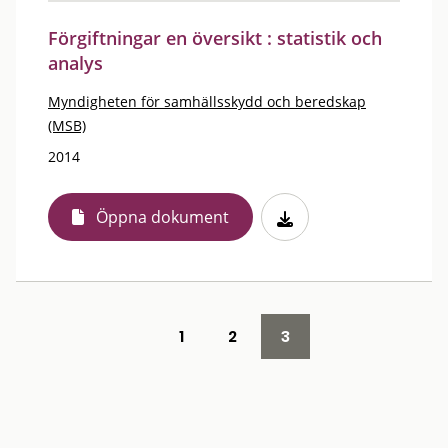
Förgiftningar en översikt : statistik och
analys
Myndigheten för samhällsskydd och beredskap
(MSB)
2014
Öppna dokument
1
2
3